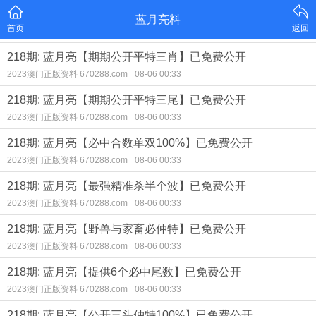
蓝月亮料
首页
返回
218期: 蓝月亮【期期公开平特三肖】已免费公开
2023澳门正版资料 670288.com
08-06 00:33
218期: 蓝月亮【期期公开平特三尾】已免费公开
2023澳门正版资料 670288.com
08-06 00:33
218期: 蓝月亮【必中合数单双100%】已免费公开
2023澳门正版资料 670288.com
08-06 00:33
218期: 蓝月亮【最强精准杀半个波】已免费公开
2023澳门正版资料 670288.com
08-06 00:33
218期: 蓝月亮【野兽与家畜必仲特】已免费公开
2023澳门正版资料 670288.com
08-06 00:33
218期: 蓝月亮【提供6个必中尾数】已免费公开
2023澳门正版资料 670288.com
08-06 00:33
218期: 蓝月亮【公开三头仲特100%】已免费公开